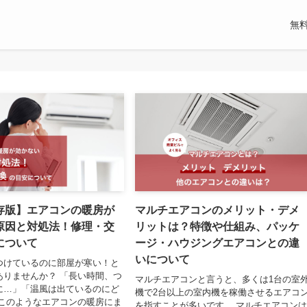
無
存版】エアコンの暖房が
マルチエアコンのメリット・デメ
原因と対処法！修理・交
リットは？特徴や仕組み、パッケ
について
ージ・ハウジングエアコンとの違
いについて
つけているのに部屋が寒い！と
ありませんか？ 「長い時間、つ
マルチエアコンと言うと、多くは1台の室
に…」「温風は出ているのにど
機で2台以上の室内機を稼働させるエアコ
 このようなエアコンの暖房にま
を指すことが多いです。 マルチエアコン